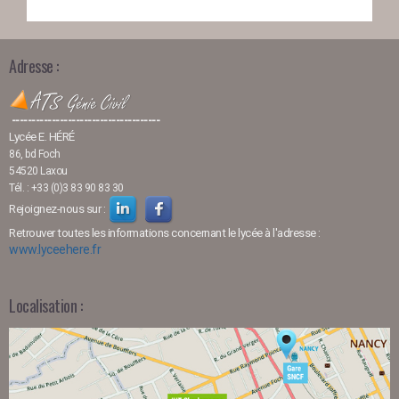
Adresse :
-------------------------------------
Lycée E. HÉRÉ
86, bd Foch
54520 Laxou
Tél. : +33 (0)3 83 90 83 30
Rejoignez-nous sur :
Retrouver toutes les informations concernant le lycée à l'adresse :
www.lyceehere.fr
Localisation :