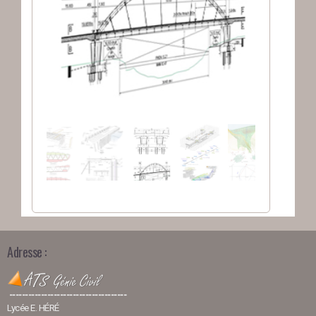
Adresse :
-------------------------------------
Lycée E. HÉRÉ