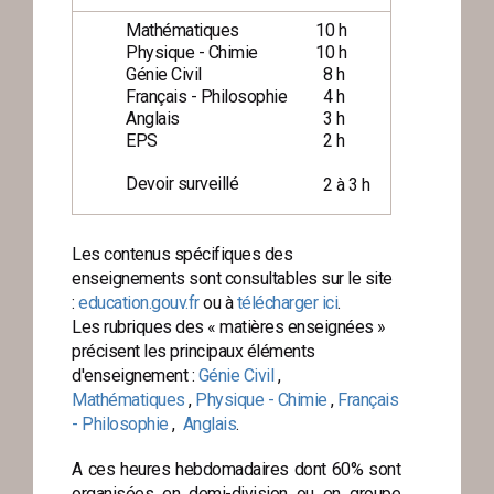
Mathématiques
10 h
Physique - Chimie
10 h
Génie Civil
8 h
Français - Philosophie
4 h
Anglais
3 h
EPS
2 h
Devoir surveillé
2 à 3 h
Les contenus spécifiques des
enseignements sont consultables sur le site
:
education.gouv.fr
ou à
télécharger ici
.
Les rubriques des « matières enseignées »
précisent les principaux éléments
d'enseignement :
Génie Civil
,
Mathématiques
,
Physique - Chimie
,
Français
- Philosophie
,
Anglais
.
A ces heures hebdomadaires dont 60% sont
organisées en demi-division ou en groupe