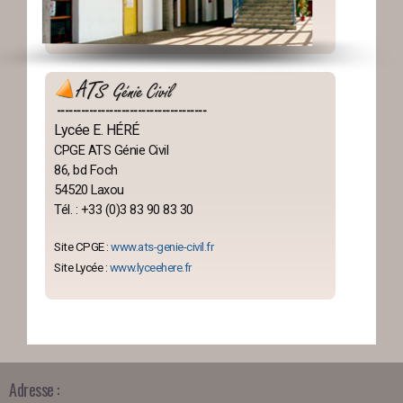
-------------------------------------
Lycée E. HÉRÉ
CPGE ATS Génie Civil
86, bd Foch
54520 Laxou
Tél. : +33 (0)3 83 90 83 30
Site CPGE :
www.ats-genie-civil.fr
Site Lycée :
www.lyceehere.fr
Adresse :